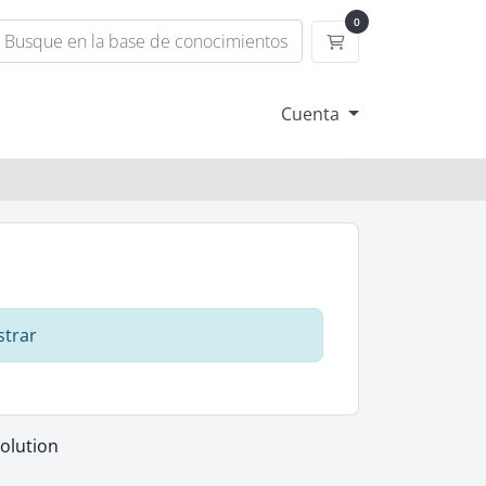
0
Carrito
Cuenta
strar
lution